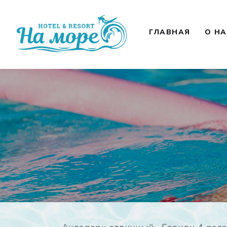
Г
ГЛАВНАЯ
О Н
О
Ц
О
К